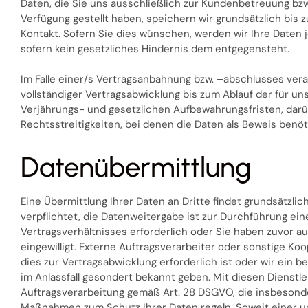
Daten, die Sie uns ausschließlich zur Kundenbetreuung bzw
Verfügung gestellt haben, speichern wir grundsätzlich bis
Kontakt. Sofern Sie dies wünschen, werden wir Ihre Daten 
sofern kein gesetzliches Hindernis dem entgegensteht.
Im Falle einer/s Vertragsanbahnung bzw. –abschlusses ve
vollständiger Vertragsabwicklung bis zum Ablauf der für un
Verjährungs- und gesetzlichen Aufbewahrungsfristen, darüb
Rechtsstreitigkeiten, bei denen die Daten als Beweis benöt
Datenübermittlung
Eine Übermittlung Ihrer Daten an Dritte findet grundsätzlich
verpflichtet, die Datenweitergabe ist zur Durchführung e
Vertragsverhältnisses erforderlich oder Sie haben zuvor au
eingewilligt. Externe Auftragsverarbeiter oder sonstige Ko
dies zur Vertragsabwicklung erforderlich ist oder wir ein b
im Anlassfall gesondert bekannt geben. Mit diesen Dienstl
Auftragsverarbeitung gemäß Art. 28 DSGVO, die insbesond
Maßnahmen zum Schutz Ihrer Daten regeln. Soweit einer un